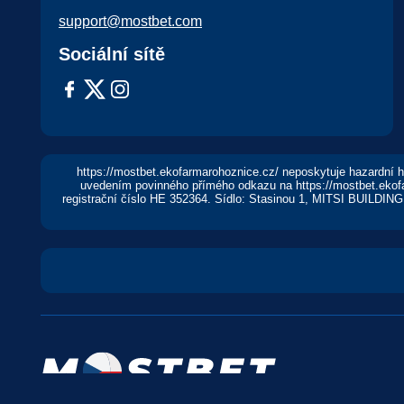
support@mostbet.com
Sociální sítě
https://mostbet.ekofarmarohoznice.cz/ neposkytuje hazardní h
uvedením povinného přímého odkazu na https://mostbet.ekofa
registrační číslo HE 352364. Sídlo: Stasinou 1, MITSI BUILDING