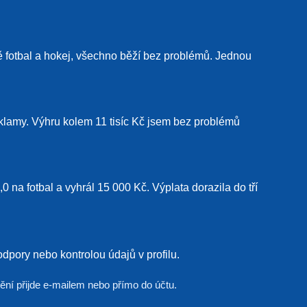
ně fotbal a hokej, všechno běží bez problémů. Jednou
eklamy. Výhru kolem 11 tisíc Kč jsem bez problémů
0 na fotbal a vyhrál 15 000 Kč. Výplata dorazila do tří
dpory nebo kontrolou údajů v profilu.
ní přijde e-mailem nebo přímo do účtu.