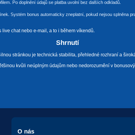
lem. Po doplnění údajů se platba uvolní bez dalších odkladů.
ínek. Systém bonus automaticky zneplatní, pokud nejsou splněna prav
live chat nebo e-mail, a to i během víkendů.
Shrnutí
Silnou stránkou je technická stabilita, přehledné rozhraní a širok
 většinou kvůli neúplným údajům nebo nedorozumění v bonusovýc
O nás