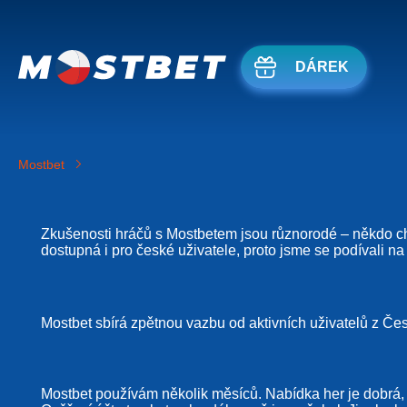
DÁREK
Mostbet
Zkušenosti hráčů s Mostbetem jsou různorodé – někdo ch
dostupná i pro české uživatele, proto jsme se podívali na 
Mostbet sbírá zpětnou vazbu od aktivních uživatelů z Čes
Mostbet používám několik měsíců. Nabídka her je dobrá, r