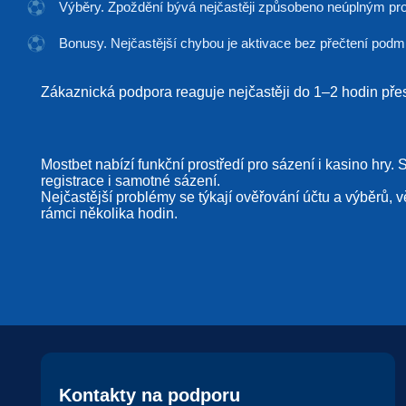
Výběry. Zpoždění bývá nejčastěji způsobeno neúplným profi
Bonusy. Nejčastější chybou je aktivace bez přečtení podm
Zákaznická podpora reaguje nejčastěji do 1–2 hodin přes 
Mostbet nabízí funkční prostředí pro sázení i kasino hry. 
registrace i samotné sázení.
Nejčastější problémy se týkají ověřování účtu a výběrů,
rámci několika hodin.
Kontakty na podporu